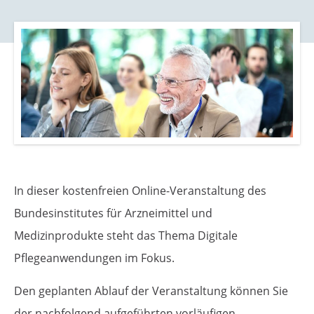
g
p
e
r
n
i
n
g
e
n
In dieser kostenfreien Online-Veranstaltung des
Bundesinstitutes für Arzneimittel und
Medizinprodukte steht das Thema Digitale
Pflegeanwendungen im Fokus.
Den geplanten Ablauf der Veranstaltung können Sie
der nachfolgend aufgeführten vorläufigen