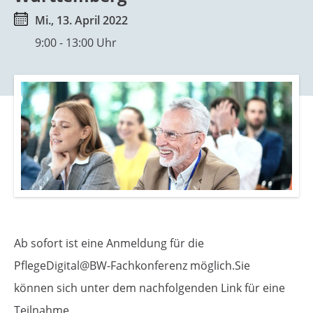
g
p
Mi., 13. April 2022
e
r
9:00 - 13:00 Uhr
n
i
n
g
e
n
Ab sofort ist eine Anmeldung für die
PflegeDigital@BW-Fachkonferenz möglich.Sie
können sich unter dem nachfolgenden Link für eine
Teilnahme