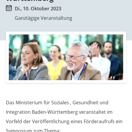
g
p
Di., 10. Oktober 2023
e
r
Ganztägige Veranstaltung
n
i
n
g
e
n
Das Ministerium für Soziales , Gesundheit und
Integration Baden-Württemberg veranstaltet im
Vorfeld der Veröffentlichung eines Förderaufrufs ein
Symposium zum Thema: