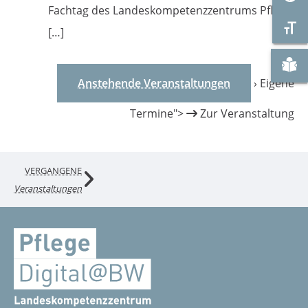
Fachtag des Landeskompetenzzentrums Pflege
Schr
[…]
Zu "
Anstehende Veranstaltungen
› Eigene
Termine">
Zur Veranstaltung
VERGANGENE
Veranstaltungen