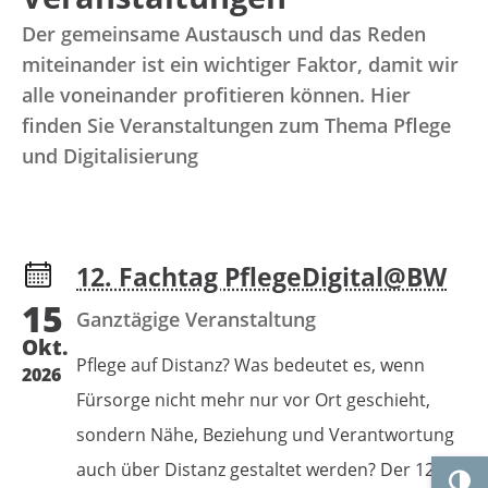
g
p
Der gemeinsame Austausch und das Reden
e
r
miteinander ist ein wichtiger Faktor, damit wir
n
i
alle voneinander profitieren können. Hier
n
finden Sie Veranstaltungen zum Thema Pflege
und Digitalisierung
g
e
n
12. Fachtag PflegeDigital@BW
15
Ganztägige Veranstaltung
Okt.
Pflege auf Distanz? Was bedeutet es, wenn
2026
Fürsorge nicht mehr nur vor Ort geschieht,
sondern Nähe, Beziehung und Verantwortung
auch über Distanz gestaltet werden? Der 12.
Umsc