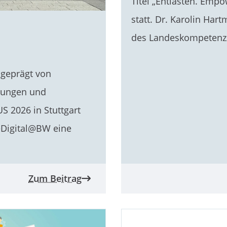
Titel „Entlasten. Emp
statt. Dr. Karolin Ha
des Landeskompetenzz
 geprägt von
nungen und
S 2026 in Stuttgart
eDigital@BW eine
Zum Beitrag