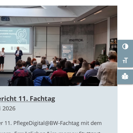
Umsc
Schr
Zu "
richt 11. Fachtag
i 2026
er 11. PflegeDigital@BW-Fachtag mit dem