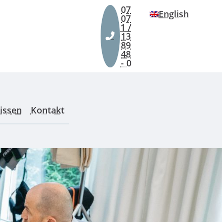
07
English
07
1 /
13
89
48
- 0
issen
Kontakt